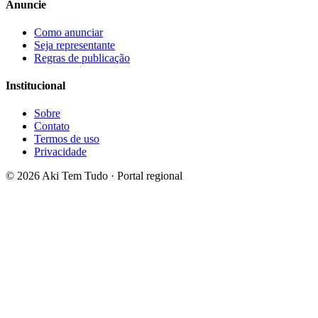
Anuncie
Como anunciar
Seja representante
Regras de publicação
Institucional
Sobre
Contato
Termos de uso
Privacidade
©
2026
Aki Tem Tudo · Portal regional